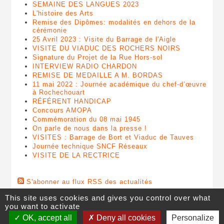
SEMAINE DES LANGUES 2023
L'histoire des Arts
Remise des Dipômes: modalités en dehors de la
cérémonie
25 Avril 2023 : Visite du Barrage de l'Aigle
VISITE DU VIADUC DES ROCHERS NOIRS
Signature du Projet de la Rue Hors-sol
INTERVIEW RADIO CHARDON
REMISE DE MEDAILLE A M. BORDAS
11 mai 2022 : Journée académique du chef-d’œuvre
à Rochechouart
RÉFÉRENT HANDICAP
Concours AMOPA
Commémoration du 08 mai 1945
On parle de nous dans la presse !
VISITES : Barrage de Bort et Viaduc de Tauves
Journée technique SNCF Réseaux
VISITE DE LA RECTRICE
S'abonner au flux RSS des actualités
This site uses cookies and gives you control over what
you want to activate
OK, accept all
Deny all cookies
Personalize
©
Lycée Pierre Caraminot
,
28 avenue de Ventadour
, 19300
Egletons
,