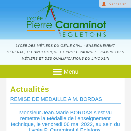
Connexion
LYCÉE DES MÉTIERS DU GÉNIE CIVIL - ENSEIGNEMENT
GÉNÉRAL, TECHNOLOGIQUE ET PROFESSIONNEL - CAMPUS DES
MÉTIERS ET DES QUALIFICATIONS DU LIMOUSIN
Menu
Actualités
REMISE DE MEDAILLE A M. BORDAS
Monsieur Jean-Marie BORDAS s’est vu
remettre la Médaille de l’enseignement
technique, le vendredi 06 mai 2022, au sein du
Lycée P. Caraminot à Egletons.