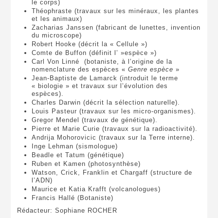
le corps)
Théophraste (travaux sur les minéraux, les plantes
et les animaux)
Zacharias Janssen (fabricant de lunettes, invention
du microscope)
Robert Hooke (décrit la « Cellule »)
Comte de Buffon (définit l’ »espèce »)
Carl Von Linné (botaniste, à l’origine de la
nomenclature des espèces «
Genre espèce
»
Jean-Baptiste de Lamarck (introduit le terme
« biologie » et travaux sur l’évolution des
espèces).
Charles Darwin (décrit la sélection naturelle).
Louis Pasteur (travaux sur les micro-organismes).
Gregor Mendel (travaux de génétique).
Pierre et Marie Curie (travaux sur la radioactivité).
Andrija Mohorovicic (travaux sur la Terre interne).
Inge Lehman (sismologue)
Beadle et Tatum (génétique)
Ruben et Kamen (photosynthèse)
Watson, Crick, Franklin et Chargaff (structure de
l’ADN)
Maurice et Katia Krafft (volcanologues)
Francis Hallé (Botaniste)
Rédacteur: Sophiane ROCHER