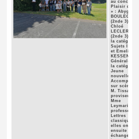
au concours
Plaisir d’écr
» : Abygaël
BOULEGUE
(2nde 3) et
Chloé
LECLERE
(2nde 3) pou
la catégorie 
Sujets libres
et Emeline
KESSEN (1è
Générale) po
la catégorie 
Jeune
nouvelle ».
Accompagné
sur scène pa
M. Tissandie
proviseur, et
Mme
Leymarie,
professeure 
Lettres
classiques,
elles ont pu
ensuite
échanger av