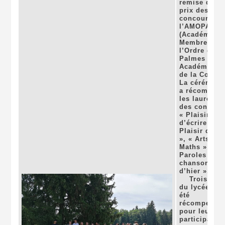
remise des
prix des
concours de
l’AMOPA
(Académie d
Membres de
l’Ordre des
Palmes
Académique
de la Corrèz
La cérémoni
a récompens
les lauréats
des concour
« Plaisir
d’écrire », «
Plaisir de di
», « Arts et
Maths » et «
Paroles et
chansons
d’hier ».
Trois élèv
du lycée ont
été
récompensé
pour leur
participation