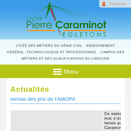
Connexion
LYCÉE DES MÉTIERS DU GÉNIE CIVIL - ENSEIGNEMENT
GÉNÉRAL, TECHNOLOGIQUE ET PROFESSIONNEL - CAMPUS DES
MÉTIERS ET DES QUALIFICATIONS DU LIMOUSIN
Menu
Actualités
remise des prix de l'AMOPA
Ce samedi 3
mai s’est
tenue au lyc
Caraminot la