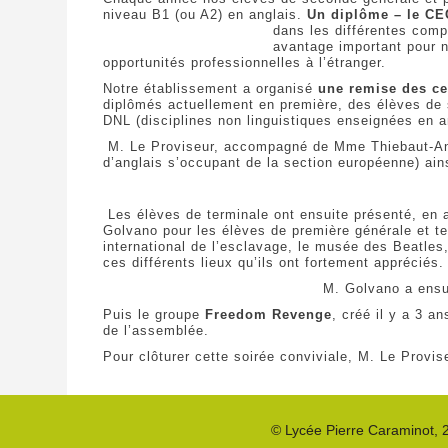
niveau B1 (ou A2) en anglais.
Un diplôme – le CEC
dans les différentes comp
avantage
important pour n
opportunités professionnelles à l’étranger.
Notre établissement a organisé
une remise des ce
diplômés actuellement en première, des élèves de 
DNL (disciplines non linguistiques enseignées en 
M. Le Proviseur, accompagné de Mme Thiebaut-Antoi
d’anglais s’occupant de la section européenne) ai
Les élèves de terminale ont ensuite présenté, en a
Golvano pour les élèves de première générale et te
international de l’esclavage, le musée des Beatles
ces différents lieux qu’ils ont fortement appréciés.
M. Golv
ano a ensui
Puis le groupe
Freedom Revenge
, créé il y a 3 
de l’assemblée.
Pour clôturer cette soirée conviviale, M. Le Provise
©
Lycée Pierre Caraminot
,