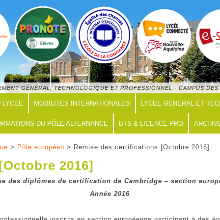
GNEMENT GÉNÉRAL, TECHNOLOGIQUE ET PROFESSIONNEL - CAMPUS DES 
U LYCEE
MOBILITES INTERNATIONALES
LYCEE GENERAL ET TE
RMATIONS DU PÔLE ALTERNANCE
BTS & LICENCE PRO
ARCHIV
que
>
Pôle européen
> Remise des certifications [Octobre 2016]
 [Octobre 2016]
e des diplômes de certification de Cambridge – section euro
Année 2016
ofessionnelle inscrits en section européenne participent à des ép