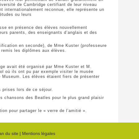
niversité de Cambridge certifiant de leur niveau
nt internationalement reconnue, elle représente un
’études ou leurs
usse en présence des élèves nouvellement
eurs parents, des enseignants d’anglais et des
tification en seconde), de Mme Kuster (professeure
 remis les diplômes aux élèves.
yage avait été organisé par Mme Kuster et M.
ol où ils ont pu par exemple visiter le musée
me Museum. Les élèves étaient fiers de présenter
s prises lors de ce séjour.
es chansons des Beatles pour le plus grand plaisir
tion pour partager le « verre de l’amitié ».
an du site
|
Mentions légales