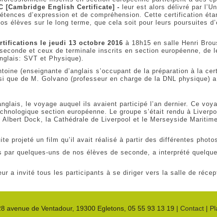
 [Cambridge English Certificate] -
leur est alors délivré par l’U
ét
ences d’expression et de compréhension. Cette certification éta
os élèves sur le long terme, que cela soit pour leurs poursuites d
rtifications le jeudi 13 octobre 2016
à 18h15 en salle Henri Bro
seconde et ceux de terminale inscrits en section européenne, de l
anglais: SVT et Physique).
ne (enseignante d’anglais s’occupant de la préparation à la cer
nsi que de M. Golvano (professeur en charge de la DNL physique) a
nglais, le voyage auquel ils avaient participé l’an dernier. Ce vo
chnologique section européenne. Le groupe s’était rendu à Liverpo
, Albert Dock, la Cathédrale de Liverpool et le Merseyside Mariti
te projeté un film qu’il avait réalisé à partir des différentes photo
ans par quelques-uns de nos élèves de seconde, a interprété quelqu
ur a invité tous les participants à se diriger vers la salle de récep
28 avenue de Ventadour
, 19300
Egletons
,
05 55 93 13 19
|
Contact
|
Pl