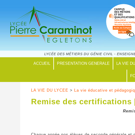
LYCÉE DES MÉTIERS DU GÉNIE CIVIL - ENSEI
ACCUEIL
PRESENTATION GENERALE
LA VIE D
FO
LA VIE DU LYCEE
>
La vie éducative et pédagogi
Remise des certifications
Remis
Chaque année nos élèves de seconde générale et pr