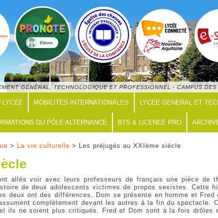
GNEMENT GÉNÉRAL, TECHNOLOGIQUE ET PROFESSIONNEL - CAMPUS DES 
U LYCEE
MOBILITES INTERNATIONALES
LYCEE GENERAL ET TE
RMATIONS DU PÔLE ALTERNANCE
BTS & LICENCE PRO
ARCHIV
que
>
La vie culturelle
> Les préjugés au XXIème siècle
iècle
 allés voir avec leurs professeurs de français une pièce de thé
histoire de deux adolescents victimes de propos sexistes. Cette his
s les deux ont des différences, Dom se présente en homme et Fred 
s assument complètement devant les autres à la fin du spectacle. C
quel ils ne soient plus critiqués. Fred et Dom sont à la fois drôl