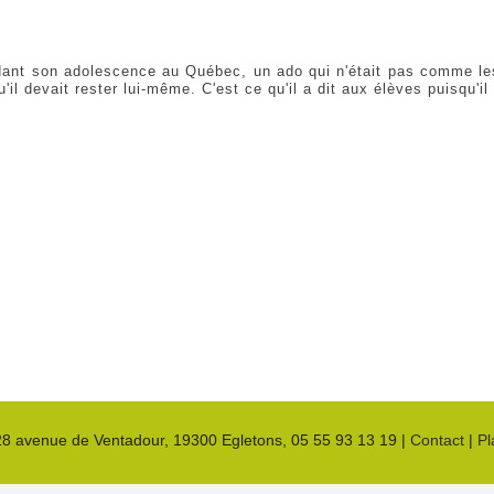
dant son adolescence au Québec, un ado qui n'était pas comme les au
'il devait rester lui-même. C'est ce qu'il a dit aux élèves puisqu'i
28 avenue de Ventadour
, 19300
Egletons
,
05 55 93 13 19
|
Contact
|
Pl