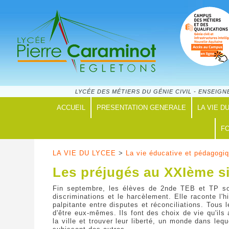
LYCÉE DES MÉTIERS DU GÉNIE CIVIL - ENSEI
ACCUEIL
PRESENTATION GENERALE
LA VIE D
FO
LA VIE DU LYCEE
>
La vie éducative et pédagogi
Les préjugés au XXIème s
Fin septembre, les élèves de 2nde TEB et TP sont
discriminations et le harcèlement. Elle raconte l'
palpitante entre disputes et réconciliations. Tou
d'être eux-mêmes. Ils font des choix de vie qu'il
la ville et trouver leur liberté, un monde dans le