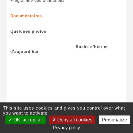
Programme des animations
Documentaires
Quelques photos
Ruche d'hier et
d'aujourd'hui
This site uses cookies and gives you control over what
you want to activate
©
Lycée Pierre Caraminot
,
28 avenue de Ventadour
, 19300
Egletons
,
OK, accept all
Deny all cookies
Personalize
05 55 93 13 19
|
Contact
|
Plan du site
|
Mentions légales
Privacy policy