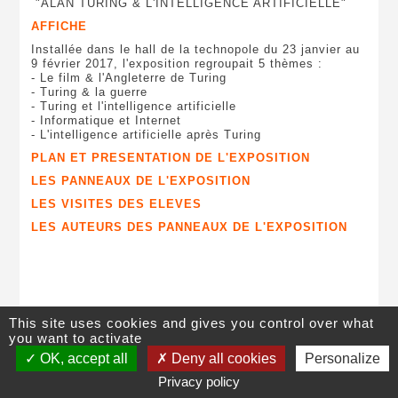
"ALAN TURING & L'INTELLIGENCE ARTIFICIELLE"
AFFICHE
Installée dans le hall de la technopole du 23 janvier au
9 février 2017, l'exposition regroupait 5 thèmes :
- Le film & l'Angleterre de Turing
- Turing & la guerre
- Turing et l'intelligence artificielle
- Informatique et Internet
- L'intelligence artificielle après Turing
PLAN ET PRESENTATION DE L'EXPOSITION
LES PANNEAUX DE L'EXPOSITION
LES VISITES DES ELEVES
LES AUTEURS DES PANNEAUX DE L'EXPOSITION
This site uses cookies and gives you control over what
you want to activate
©
Lycée Pierre Caraminot
,
28 avenue de Ventadour
, 19300
Egletons
,
OK, accept all
Deny all cookies
Personalize
05 55 93 13 19
|
Contact
|
Plan du site
|
Mentions légales
Privacy policy