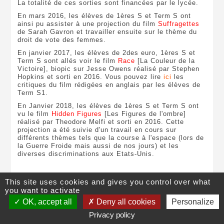
La totalité de ces sorties sont financées par le lycée.
En mars 2016, les élèves de 1ères S et Term S ont
ainsi pu assister à une projection du film
Suffragettes
de Sarah Gavron et travailler ensuite sur le thème du
droit de vote des femmes.
En janvier 2017, les élèves de 2des euro, 1ères S et
Term S sont allés voir le film
Race
[La Couleur de la
Victoire], biopic sur Jesse Owens réalisé par Stephen
Hopkins et sorti en 2016. Vous pouvez lire
ici
les
critiques du film rédigées en anglais par les élèves de
Term S1.
En Janvier 2018, les élèves de 1ères S et Term S ont
vu le film
Hidden Figures
[Les Figures de l'ombre]
réalisé par Theodore Melfi et sorti en 2016. Cette
projection a été suivie d'un travail en cours sur
différents thèmes tels que la course à l'espace (lors de
la Guerre Froide mais aussi de nos jours) et les
diverses discriminations aux Etats-Unis.
This site uses cookies and gives you control over what
you want to activate
©
Lycée Pierre Caraminot
,
28 avenue de Ventadour
, 19300
Egletons
,
OK, accept all
Deny all cookies
Personalize
05 55 93 13 19
|
Contact
|
Plan du site
|
Mentions légales
Privacy policy