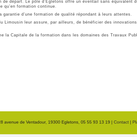
ion de départ. Le pôle d’Egletons offre un éventail sans équivalent 
le qu’en formation continue.
la garantie d’une formation de qualité répondant à leurs attentes.
u Limousin leur assure, par ailleurs, de bénéficier des innovatio
me la Capitale de la formation dans les domaines des Travaux Publ
28 avenue de Ventadour
, 19300
Egletons
,
05 55 93 13 19
|
Contact
|
Pl