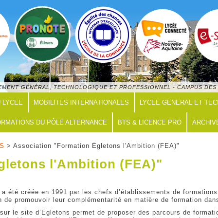
GNEMENT GÉNÉRAL, TECHNOLOGIQUE ET PROFESSIONNEL - CAMPUS DES 
U LYCEE
MOBILITES INTERNATIONALES
LYCEE GENERAL ET TE
RMATIONS DU PÔLE ALTERNANCE
BTS & LICENCE PRO
ARCHIV
ES
> Association "Formation Égletons l'Ambition (FEA)"
gletons l'Ambition (FEA)"
 a été créée en 1991 par les chefs d’établissements de formations
fin de promouvoir leur complémentarité en matière de formation dan
 sur le site d’Egletons permet de proposer des parcours de format