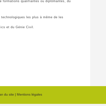
de formations qualifiantes ou diplômantes, du
ns technologiques les plus à même de les
ics et du Génie Civil.
an du site
|
Mentions légales