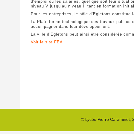
d’emploi ou les salariés, quel que soit leur situat
niveau V jusqu’au niveau I, tant en formation initia
Pour les entreprises, le pôle d’Egletons constitue 
La Plate-forme technologique des travaux publics d
accompagner dans leur développement.
La ville d’Egletons peut ainsi être considérée com
Voir le site FEA
©
Lycée Pierre Caraminot
,