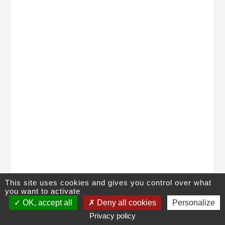
This site uses cookies and gives you control over what
you want to activate
©
Lycée Pierre Caraminot
,
28 avenue de Ventadour
, 19300
Egletons
,
OK, accept all
Deny all cookies
Personalize
05 55 93 13 19
|
Contact
|
Plan du site
|
Mentions légales
Privacy policy