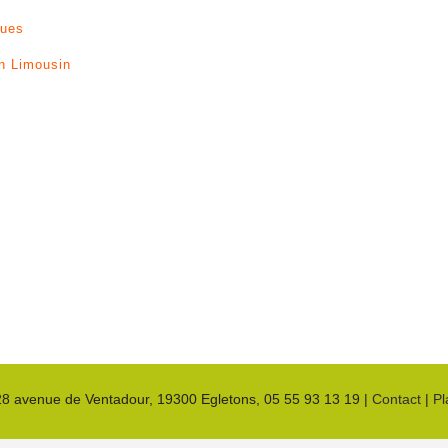
gues
en Limousin
28 avenue de Ventadour
, 19300
Egletons
,
05 55 93 13 19
|
Contact
|
Pl