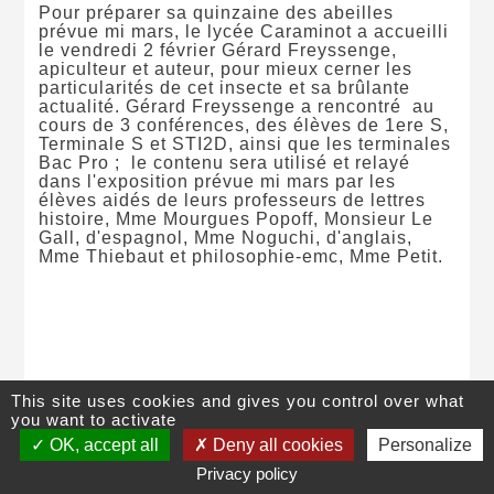
Pour préparer sa quinzaine des abeilles
prévue mi mars, le lycée Caraminot a accueilli
le vendredi 2 février Gérard Freyssenge,
apiculteur et auteur, pour mieux cerner les
particularités de cet insecte et sa brûlante
actualité. Gérard Freyssenge a rencontré au
cours de 3 conférences, des élèves de 1ere S,
Terminale S et STI2D, ainsi que les terminales
Bac Pro ; le contenu sera utilisé et relayé
dans l'exposition prévue mi mars par les
élèves aidés de leurs professeurs de lettres
histoire, Mme Mourgues Popoff, Monsieur Le
Gall, d'espagnol, Mme Noguchi, d'anglais,
Mme Thiebaut et philosophie-emc, Mme Petit.
This site uses cookies and gives you control over what
you want to activate
©
Lycée Pierre Caraminot
,
28 avenue de Ventadour
, 19300
Egletons
,
OK, accept all
Deny all cookies
Personalize
05 55 93 13 19
|
Contact
|
Plan du site
|
Mentions légales
Privacy policy