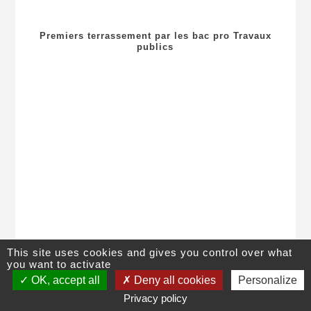
Premiers terrassement par les bac pro Travaux
publics
This site uses cookies and gives you control over what
you want to activate
©
Lycée Pierre Caraminot
,
28 avenue de Ventadour
, 19300
Egletons
,
OK, accept all
Deny all cookies
Personalize
05 55 93 13 19
|
Contact
|
Plan du site
|
Mentions légales
Privacy policy